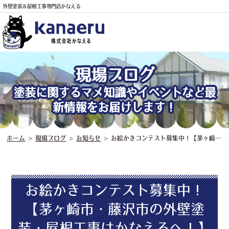
外壁塗装＆屋根工事専門店かなえる
現場ブログ
電話
塗装に関するマメ知識やイベントなど最
新情報をお届けします！
ホーム
>
現場ブログ
>
お知らせ
>
お絵かきコンテスト募集中！【茅ヶ崎市・藤沢市の外壁塗装・屋根工事はかなえるへ！】
お絵かきコンテスト募集中！
【茅ヶ崎市・藤沢市の外壁塗
装・屋根工事はかなえるへ！】