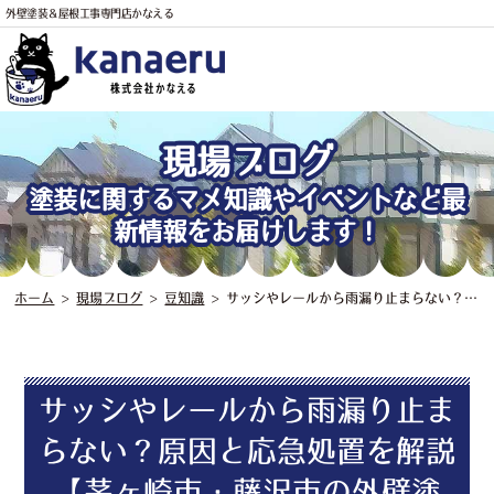
外壁塗装＆屋根工事専門店かなえる
現場ブログ
電話
塗装に関するマメ知識やイベントなど最
新情報をお届けします！
ホーム
>
現場ブログ
>
豆知識
>
サッシやレールから雨漏り止まらない？原因と応急処置を解説【茅ヶ崎市・藤沢市の外壁塗装・屋根工事はかなえるへ！】
サッシやレールから雨漏り止ま
らない？原因と応急処置を解説
【茅ヶ崎市・藤沢市の外壁塗