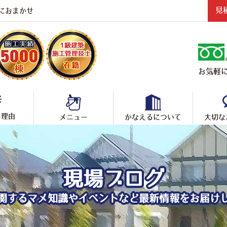
見
におまかせ
お気軽に
る理由
メニュー
かなえるについて
大切な
現場ブログ
関するマメ知識やイベントなど最新情報をお届け