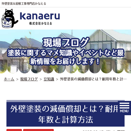
外壁塗装＆屋根工事専門店かなえる
電話
現場ブログ
塗装に関するマメ知識やイベントなど最
新情報をお届けします！
ホーム
>
現場ブログ
>
豆知識
>
外壁塗装の減価償却とは？耐用年数と計算方法
外壁塗装の減価償却とは？耐用
MENU
年数と計算方法