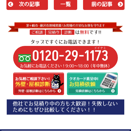
次の記事
一覧
前の記事
タップですぐにお電話できます！
イイナミ
0120-29-1173
お気軽にお電話ください！9:00〜18:00（年中無休）
他社でお見積り中の方も大歓迎！失敗しない
ためにもぜひ比較してください！！