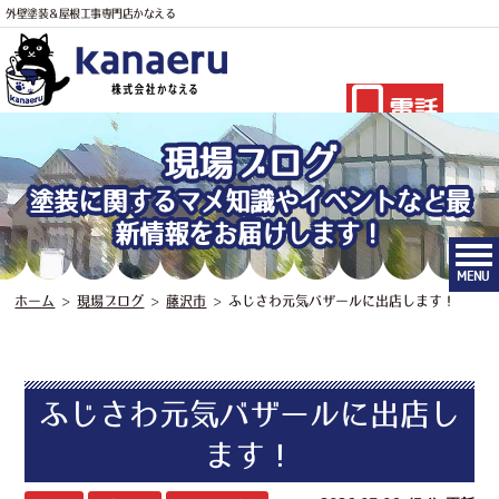
外壁塗装＆屋根工事専門店かなえる
電話
現場ブログ
塗装に関するマメ知識やイベントなど最
新情報をお届けします！
MENU
ホーム
>
現場ブログ
>
藤沢市
>
ふじさわ元気バザールに出店します！
ふじさわ元気バザールに出店し
ます！