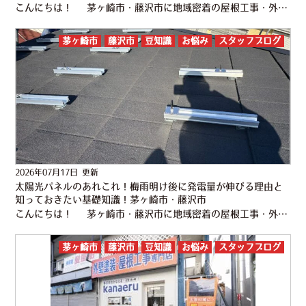
こんにちは！ 茅ヶ崎市・藤沢市に地域密着の屋根工事・外壁塗装専門店 株式会社かなえるです！ 7月20日に気象庁から「関東甲信・東海が梅雨明けしたとみられる」という発表がありましたね。 平年より1日遅い梅雨…
茅ヶ崎市
藤沢市
豆知識
お悩み
スタッフブログ
2026年07月17日 更新
太陽光パネルのあれこれ！梅雨明け後に発電量が伸びる理由と
知っておきたい基礎知識！茅ヶ崎市・藤沢市
こんにちは！ 茅ヶ崎市・藤沢市に地域密着の屋根工事・外壁塗装専門店 株式会社かなえるです！ 今年の梅雨、なんだか長く感じませんか？ 気象庁や気象協会の予想では、関東甲信の梅雨明けは7月中旬ごろとされて…
茅ヶ崎市
藤沢市
豆知識
お悩み
スタッフブログ