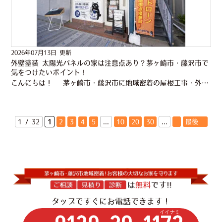
2026年07月13日 更新
外壁塗装 太陽光パネルの家は注意点あり？茅ヶ崎市・藤沢市で
気をつけたいポイント！
こんにちは！ 茅ヶ崎市・藤沢市に地域密着の屋根工事・外壁塗装専門店 株式会社かなえるです！ あっという間に7月半ばですね。湘南エリアでは辻堂海岸をはじめ、 片瀬東浜や片瀬西浜など各地の海水浴場が…
1 / 32
1
2
3
4
5
...
10
20
30
...
»
最後 »
タップですぐにお電話できます！
イイナミ