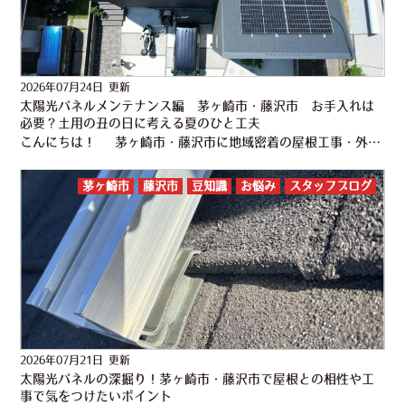
2026年07月24日 更新
太陽光パネルメンテナンス編 茅ヶ崎市・藤沢市 お手入れは
必要？土用の丑の日に考える夏のひと工夫
こんにちは！ 茅ヶ崎市・藤沢市に地域密着の屋根工事・外壁塗装専門店 株式会社かなえるです！ 今年の土用の丑の日は7月26日なんですね。 うなぎ屋さんの店先にのぼりが立つのを見て「もうそんな時期か」と驚い…
茅ヶ崎市
藤沢市
豆知識
お悩み
スタッフブログ
2026年07月21日 更新
太陽光パネルの深掘り！茅ヶ崎市・藤沢市で屋根との相性や工
事で気をつけたいポイント