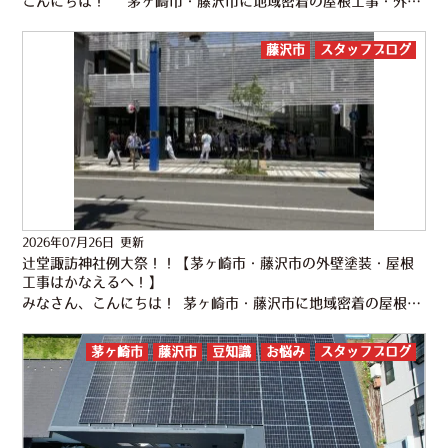
こんにちは！ 茅ヶ崎市・藤沢市に地域密着の屋根工事・外壁塗装専門店 株式会社かなえるです！ 昨日・今日は、辻堂の総鎮守・諏訪神社の例大祭ですね。 人形山車が町内を練り歩く光景は、辻堂に長く住んでいる方…
藤沢市
スタッフブログ
2026年07月26日 更新
辻堂諏訪神社例大祭！！【茅ヶ崎市・藤沢市の外壁塗装・屋根
工事はかなえるへ！】
みなさん、こんにちは！ 茅ヶ崎市・藤沢市に地域密着の屋根工事・外壁塗装専門店 かなえるです！ 今年も各地で夏祭りが開催されています。 猛暑の中、お神輿の担ぎ手さんやスタッフの熱気で 益々暑さが増していく…
茅ヶ崎市
藤沢市
豆知識
お悩み
スタッフブログ