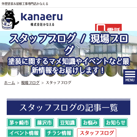
外壁塗装＆屋根工事専門店かなえる
電話
スタッフブログ / 現場ブロ
グ
塗装に関するマメ知識やイベントなど最
新情報をお届けします！
MENU
ホーム
>
現場ブログ
>
スタッフブログ
スタッフブログの記事一覧
茅ヶ崎市
藤沢市
豆知識
お悩み
お知らせ
イベント情報
チラシ情報
スタッフブログ