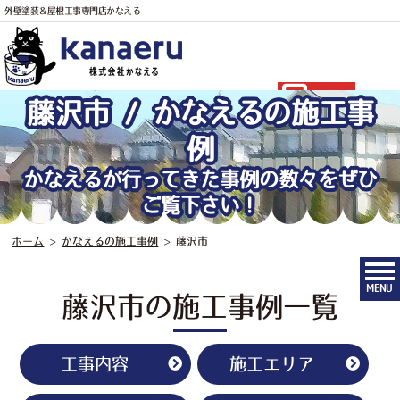
外壁塗装＆屋根工事専門店かなえる
電話
藤沢市 / かなえるの施工事
例
かなえるが行ってきた事例の数々をぜひ
ご覧下さい！
ホーム
>
かなえるの施工事例
>
藤沢市
MENU
藤沢市の施工事例一覧
工事内容
施工エリア