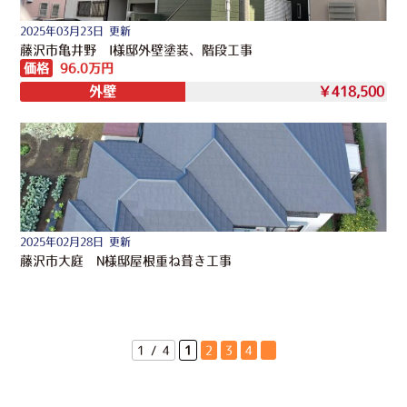
2025年03月23日 更新
藤沢市亀井野 I様邸外壁塗装、階段工事
価格
96.0万円
外壁
￥418,500
2025年02月28日 更新
藤沢市大庭 N様邸屋根重ね葺き工事
1 / 4
1
2
3
4
»