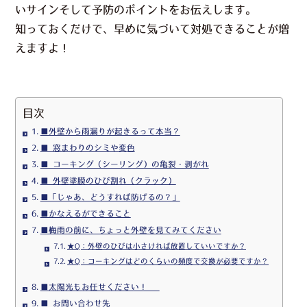
いサインそして予防のポイントをお伝えします。
知っておくだけで、早めに気づいて対処できることが増
えますよ！
目次
■外壁から雨漏りが起きるって本当？
■ 窓まわりのシミや変色
■ コーキング（シーリング）の亀裂・剥がれ
■ 外壁塗膜のひび割れ（クラック）
■「じゃあ、どうすれば防げるの？」
■かなえるができること
■梅雨の前に、ちょっと外壁を見てみてください
★Q：外壁のひびは小さければ放置していいですか？
★Q：コーキングはどのくらいの頻度で交換が必要ですか？
■太陽光もお任せください！
■ お問い合わせ先