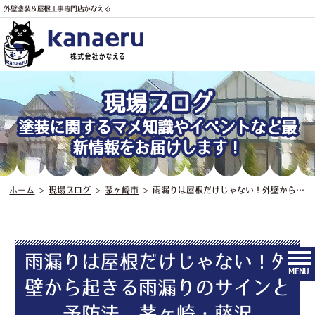
外壁塗装＆屋根工事専門店かなえる
電話
現場ブログ
塗装に関するマメ知識やイベントなど最
新情報をお届けします！
ホーム
>
現場ブログ
>
茅ヶ崎市
>
雨漏りは屋根だけじゃない！外壁から起きる雨漏りのサインと予防法 茅ヶ崎・藤沢
雨漏りは屋根だけじゃない！外
MENU
壁から起きる雨漏りのサインと
予防法 茅ヶ崎・藤沢