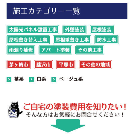
施工カテゴリー一覧
太陽光パネル設置工事
外壁塗装
屋根塗装
屋根葺き替え工事
屋根重葺き工事
防水工事
雨漏り補修
アパート塗装
その他工事
茅ヶ崎市
藤沢市
平塚市
その他の地域
茶系
白系
ベージュ系