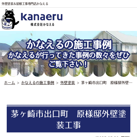
外壁塗装＆屋根工事専門店かなえる
かなえるの施工事例
かなえるが行ってきた事例の数々をぜひ
ご覧下さい！
電話
ホーム
>
かなえるの施工事例
>
外壁塗装
>
茅ヶ崎市出口町 原様邸外壁塗装工事
茅ヶ崎市出口町 原様邸外壁塗
装工事