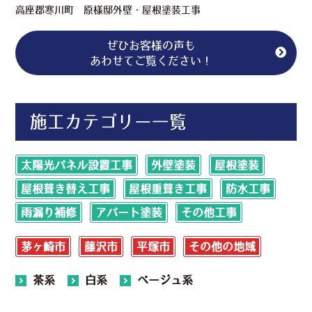
高座郡寒川町 原様邸外壁・屋根塗装工事
ぜひお客様の声も
あわせてご覧ください！
施工カテゴリー一覧
太陽光パネル設置工事
外壁塗装
屋根塗装
屋根葺き替え工事
屋根重葺き工事
防水工事
雨漏り補修
アパート塗装
その他工事
茅ヶ崎市
藤沢市
平塚市
その他の地域
茶系
白系
ベージュ系