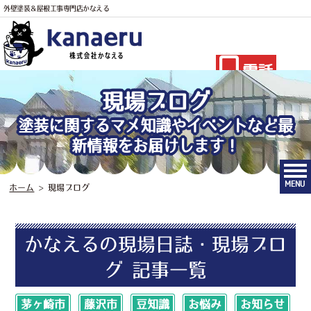
外壁塗装＆屋根工事専門店かなえる
電話
現場ブログ
塗装に関するマメ知識やイベントなど最
新情報をお届けします！
MENU
ホーム
>
現場ブログ
かなえるの現場日誌・現場ブロ
グ 記事一覧
茅ヶ崎市
藤沢市
豆知識
お悩み
お知らせ