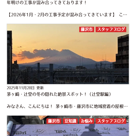
年明けの工事が混み合ってきております！
【2026年1月・2月の工事予定が混み合ってきています】 こんにちは。辻堂駅西口すぐの 株式会社かなえる です。 今日からいよいよ12月ですね！ 今年もあと１ヶ月です。。 本当に時が経つのは早いですね。。。 悔いを…
藤沢市
スタッフブログ
2025年11月28日 更新
茅ヶ崎・辻堂の冬の隠れた絶景スポット！（辻堂駅編）
みなさん、こんにちは！ 茅ヶ崎市・藤沢市に地域密着の屋根工事・外壁塗装専門店 かなえるです！ 今日は辻堂駅西口を利用する人は知っている 知る人は知るスポットの紹介をしたいと思います。 辻堂の冬は、実は“富…
藤沢市
豆知識
お悩み
スタッフブログ