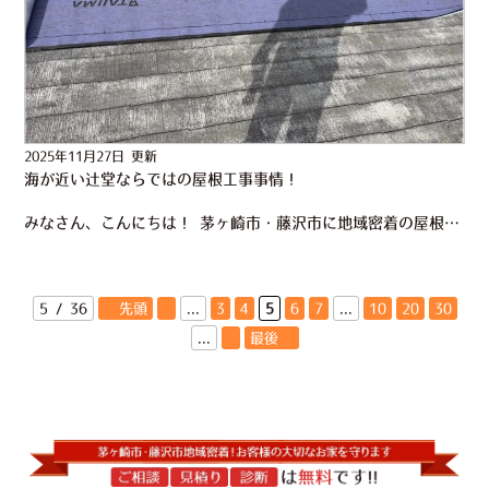
2025年11月27日 更新
海が近い辻堂ならではの屋根工事事情！
みなさん、こんにちは！ 茅ヶ崎市・藤沢市に地域密着の屋根工事・外壁塗装専門店 かなえるです！ 今日は辻堂ならではの海が近いお宅の屋根工事事情に関してお伝えします。 そろそろリフォームしようと考えている方…
5 / 36
« 先頭
«
...
3
4
5
6
7
...
10
20
30
...
»
最後 »